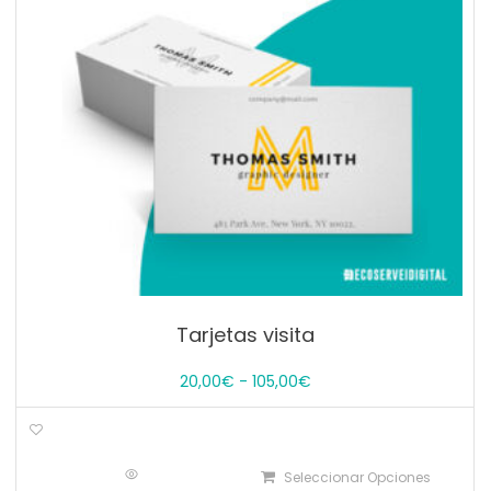
página
de
producto
Tarjetas visita
Rango
20,00
€
-
105,00
€
de
Este
precios:
producto
desde
tiene
Seleccionar Opciones
20,00€