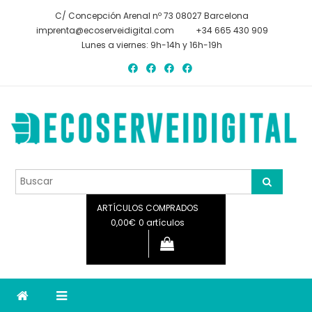
Saltar
C/ Concepción Arenal nº 73 08027 Barcelona
al
imprenta@ecoserveidigital.com
+34 665 430 909
contenido
Lunes a viernes: 9h-14h y 16h-19h
Ecoservei digital
Ecoservei digital
ARTÍCULOS COMPRADOS
0,00€
0 artículos