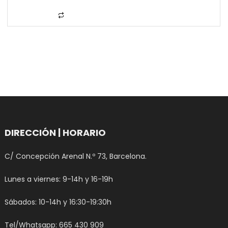
múltiples
hasta
variantes.
105,00€
Las
opciones
se
pueden
elegir
en
la
página
DIRECCIÓN | HORARIO
de
producto
C/ Concepción Arenal N.º 73, Barcelona.
Lunes a viernes: 9-14h y 16-19h
Sábados: 10-14h y 16:30-19:30h
Tel/Whatsapp: 665 430 909