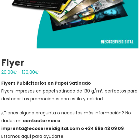
Flyer
Rango
20,00
€
-
130,00
€
de
Flyers Publicitarios en Papel Satinado
precios:
Flyers impresos en papel satinado de 130 g/m², perfectos para
desde
destacar tus promociones con estilo y calidad.
20,00€
hasta
¿Tienes alguna pregunta o necesitas más información? No
130,00€
dudes en
contactarnos a
imprenta@ecoserveidigital.com o +34 665 43 09 09
.
Estamos aquí para ayudarte.