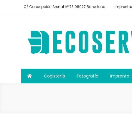
Saltar
C/ Concepción Arenal nº 73 08027 Barcelona
imprenta
al
contenido
Ecoservei digital
Ecoservei digital
Copistería
Fotografía
Imprenta