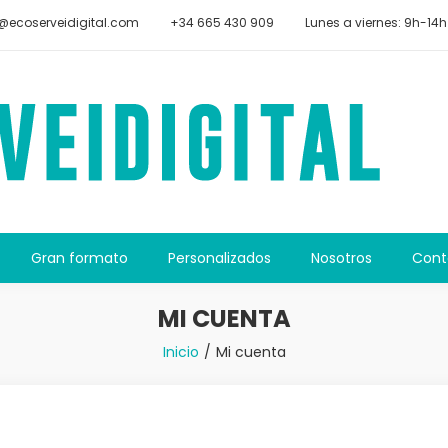
@ecoserveidigital.com
+34 665 430 909
Lunes a viernes: 9h-14h
Gran formato
Personalizados
Nosotros
Cont
MI CUENTA
Inicio
Mi cuenta