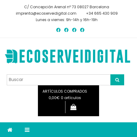
Saltar
C/ Concepción Arenal nº 73 08027 Barcelona
al
imprenta@ecoserveidigital.com
+34 665 430 909
contenido
Lunes a viernes: 9h-14h y 16h-19h
Ecoservei digital
Ecoservei digital
ARTÍCULOS COMPRADOS
0,00€
0 artículos